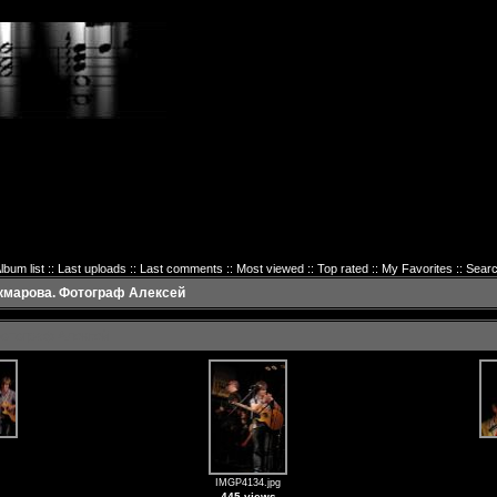
lbum list
::
Last uploads
::
Last comments
::
Most viewed
::
Top rated
::
My Favorites
::
Sear
акмарова. Фотограф Алексей
 Фотограф Алексей
IMGP4134.jpg
445 views