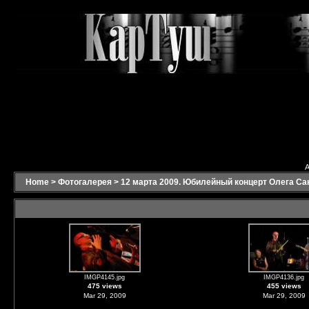
A
Home
>
Фотогалерея
>
12 марта 2009. Юбилейный концерт Олега С
Last additions - 12 марта 2009. Юбилейный концерт Олега Сакмарова.
IMGP4145.jpg
IMGP4136.jpg
475 views
455 views
Mar 29, 2009
Mar 29, 2009