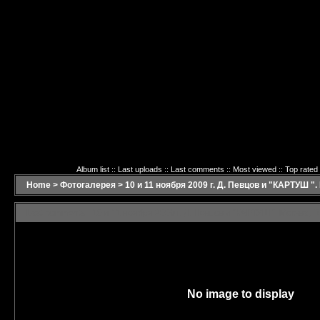
Album list
::
Last uploads
::
Last comments
::
Most viewed
::
Top rated
Home
>
Фотогалерея
>
10 и 11 ноября 2009 г. Д. Певцов и "КАРТУШ "
Last comments - 10 и 11 ноября 2009 г. Д. Певцов и "КАРТУШ ". Москва, 
No image to display