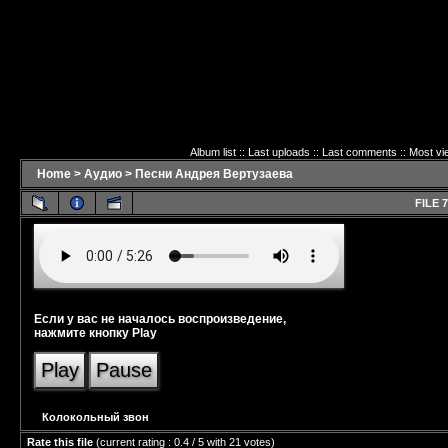
Album list
::
Last uploads
::
Last comments
::
Most vi
Home
>
Аудио
>
Песни Андрея Вертузаева
FILE 7
Если у вас не началось воспроизведение,
нажмите кнопку Play
Play
Pause
Колокольный звон
Rate this file
(current rating : 0.4 / 5 with 21 votes)