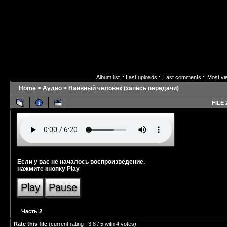
Album list
::
Last uploads
::
Last comments
::
Most vi
Home
>
Аудио
>
Наивный человек (запись передачи)
FILE 
Если у вас не началось воспроизведение,
нажмите кнопку Play
Play
Pause
Часть 2
Rate this file
(current rating : 3.8 / 5 with 4 votes)