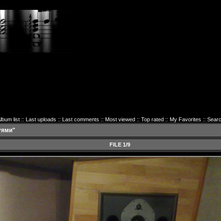
lbum list
::
Last uploads
::
Last comments
::
Most viewed
::
Top rated
::
My Favorites
::
Sear
уями"
FILE 1/9