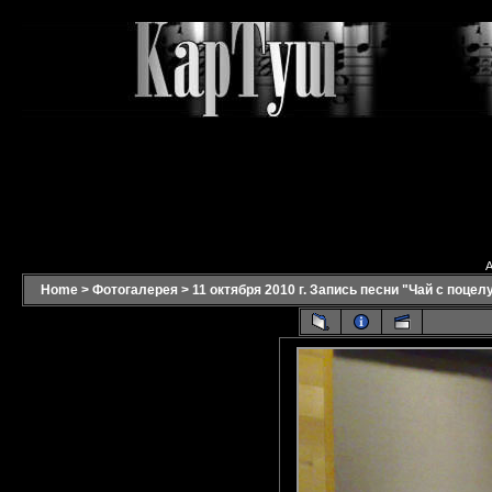
A
Home
>
Фотогалерея
>
11 октября 2010 г. Запись песни "Чай с поцел