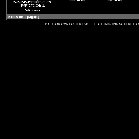
РџРѕРїР»Р°РІСЃРєРѕР№.
Р§Р°СЃС‚СЊ 2.
547 views
5 files on 1 page(s)
PUT YOUR OWN FOOTER | STUFF ETC | LINKS AND SO HERE | O