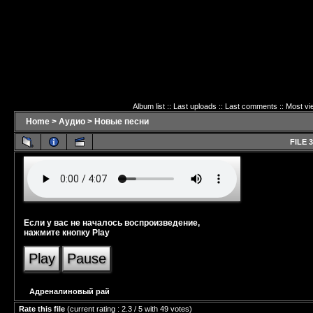
Album list
::
Last uploads
::
Last comments
::
Most vi
Home
>
Аудио
>
Новые песни
FILE 3
Если у вас не началось воспроизведение,
нажмите кнопку Play
Play
Pause
Адреналиновый рай
Rate this file
(current rating : 2.3 / 5 with 49 votes)