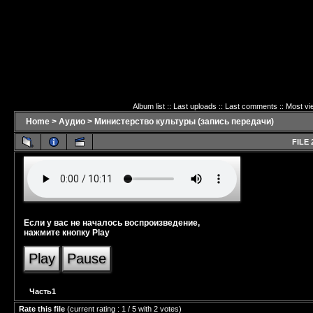
Album list
::
Last uploads
::
Last comments
::
Most vi
Home
>
Аудио
>
Министерство культуры (запись передачи)
FILE 
Если у вас не началось воспроизведение,
нажмите кнопку Play
Play
Pause
Часть1
Rate this file
(current rating : 1 / 5 with 2 votes)